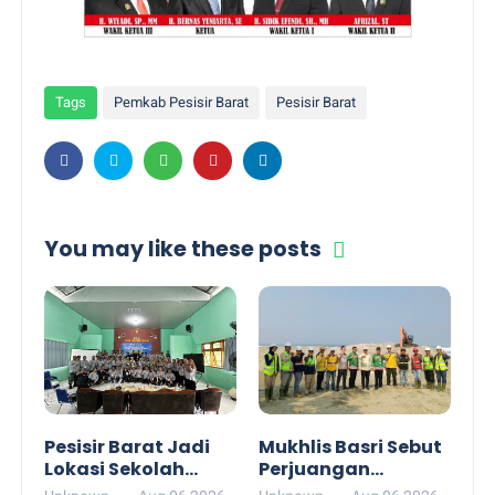
Tags
Pemkab Pesisir Barat
Pesisir Barat
You may like these posts
Pesisir Barat Jadi
Mukhlis Basri Sebut
Lokasi Sekolah
Perjuangan
Lapang Gempa dan
Anggaran Abrasi