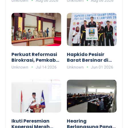
Unknown
Aug 06 2026
Unknown
Aug 06 2026
Tsunami BMKG,
Pesisir Barat Tidak
Warga Dibekali
Mudah, Minta
Mitigasi Bencana
Pengawasan
Berimbang
Perkuat Reformasi
Hapkido Pesisir
Birokrasi, Pemkab
Barat Bersinar di
Pesibar Dukung
Lampung
Unknown
Jul 14 2026
Unknown
Jun 01 2026
Pelatihan
Championship,
Kepemimpinan
Raih 6 Emas dan
Nasional
Total 15 Medali
Ikuti Peresmian
Hearing
Koperasi Merah
Berlangsung Panas,