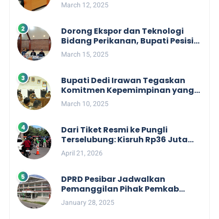
Dengan Kepentingan Politik
March 12, 2025
Dorong Ekspor dan Teknologi
Bidang Perikanan, Bupati Pesisir
Barat Audiensi Terkait Sister City
March 15, 2025
Bupati Dedi Irawan Tegaskan
Komitmen Kepemimpinan yang
Berpihak kepada Masyarakat
March 10, 2025
dalam Rapat Koordinasi OPD
Dari Tiket Resmi ke Pungli
Terselubung: Kisruh Rp36 Juta
Pengelolaan Tiket Pantai
April 21, 2026
Labuhan Jukung
DPRD Pesibar Jadwalkan
Pemanggilan Pihak Pemkab
Terkait Nasib dan Status TKD di
January 28, 2025
Tahun 2025