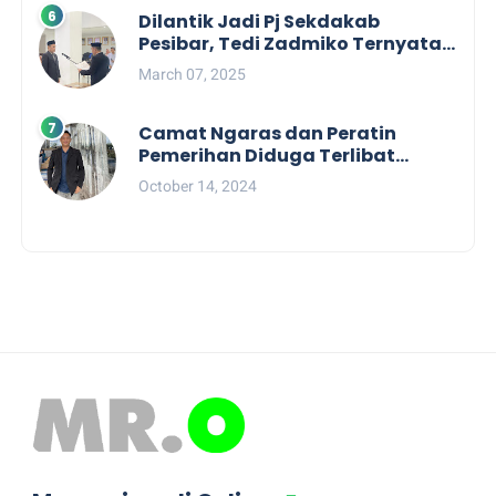
Dilantik Jadi Pj Sekdakab
Pesibar, Tedi Zadmiko Ternyata
Punya Rekam Jejak Gemilang
March 07, 2025
Camat Ngaras dan Peratin
Pemerihan Diduga Terlibat
Politik Praktis, Mahasiswa
October 14, 2024
Pesibar Desak Bawaslu