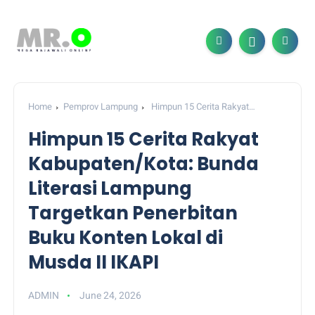
Home
Pemprov Lampung
Himpun 15 Cerita Rakyat
Kabupaten/Kota: Bunda Literasi Lampung Targetkan Penerbitan
Himpun 15 Cerita Rakyat
Buku Konten Lokal di Musda II IKAPI
Kabupaten/Kota: Bunda
Literasi Lampung
Targetkan Penerbitan
Buku Konten Lokal di
Musda II IKAPI
ADMIN
June 24, 2026