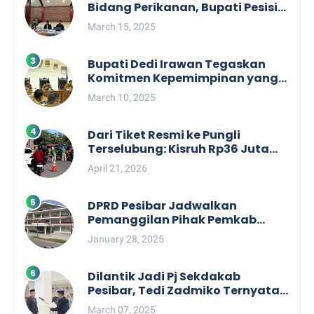
Bidang Perikanan, Bupati Pesisir
Barat Audiensi Terkait Sister City
March 15, 2025
Bupati Dedi Irawan Tegaskan
Komitmen Kepemimpinan yang
Berpihak kepada Masyarakat
March 10, 2025
dalam Rapat Koordinasi OPD
Dari Tiket Resmi ke Pungli
Terselubung: Kisruh Rp36 Juta
Pengelolaan Tiket Pantai
April 21, 2026
Labuhan Jukung
DPRD Pesibar Jadwalkan
Pemanggilan Pihak Pemkab
Terkait Nasib dan Status TKD di
January 28, 2025
Tahun 2025
Dilantik Jadi Pj Sekdakab
Pesibar, Tedi Zadmiko Ternyata
Punya Rekam Jejak Gemilang
March 07, 2025