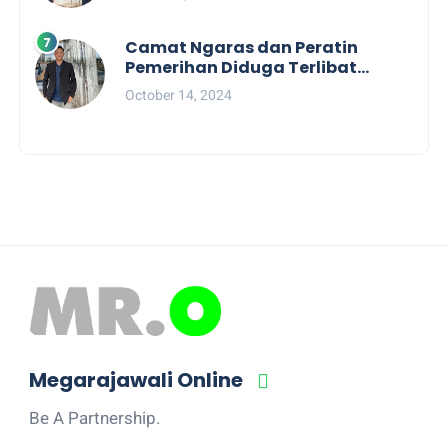
Camat Ngaras dan Peratin
Pemerihan Diduga Terlibat
Politik Praktis, Mahasiswa
October 14, 2024
Pesibar Desak Bawaslu
Megarajawali Online
Be A Partnership.