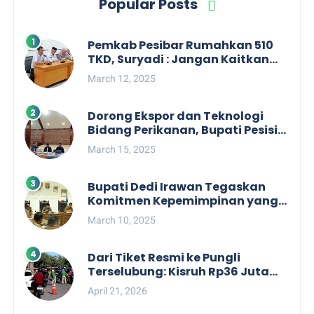
Popular Posts
Pemkab Pesibar Rumahkan 510
TKD, Suryadi : Jangan Kaitkan
Dengan Kepentingan Politik
March 12, 2025
Dorong Ekspor dan Teknologi
Bidang Perikanan, Bupati Pesisir
Barat Audiensi Terkait Sister City
March 15, 2025
Bupati Dedi Irawan Tegaskan
Komitmen Kepemimpinan yang
Berpihak kepada Masyarakat
March 10, 2025
dalam Rapat Koordinasi OPD
Dari Tiket Resmi ke Pungli
Terselubung: Kisruh Rp36 Juta
Pengelolaan Tiket Pantai
April 21, 2026
Labuhan Jukung