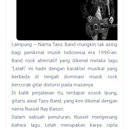
Lampung – Nama Tass Band mungkin tak asing
bagi penikmat musik Indonesia era 1990-an.
Band rock alternatif yang dikenal melalui lagu
"Lelah" ini hadir dengan karakter musikal yang
berbeda di tengah dominasi musik rock
bercorak gitar distorsi pada masanya.
Di balik perjalanan itu, terdapat sosok Ipung,
gitaris awal Tass Band, yang kini dikenal dengan
nama Russel Ray Basori.
Dalam sebuah penuturan, Russel mengenang
bahwa lagu Lelah merupakan karya cipta