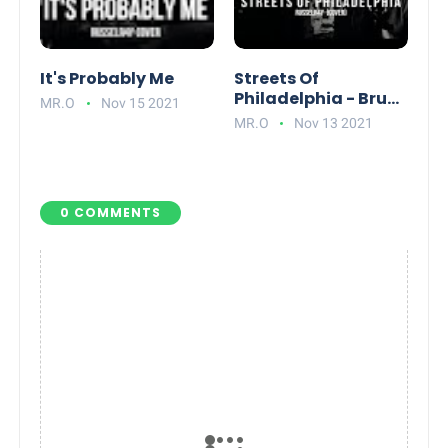
It's Probably Me
Streets Of
Philadelphia - Bruce
MR.O
Nov 15 2021
Springsteen
MR.O
Nov 13 2021
0 COMMENTS