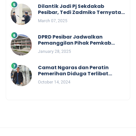
Dilantik Jadi Pj Sekdakab
Pesibar, Tedi Zadmiko Ternyata
Punya Rekam Jejak Gemilang
March 07, 2025
DPRD Pesibar Jadwalkan
Pemanggilan Pihak Pemkab
Terkait Nasib dan Status TKD di
January 28, 2025
Tahun 2025
Camat Ngaras dan Peratin
Pemerihan Diduga Terlibat
Politik Praktis, Mahasiswa
October 14, 2024
Pesibar Desak Bawaslu