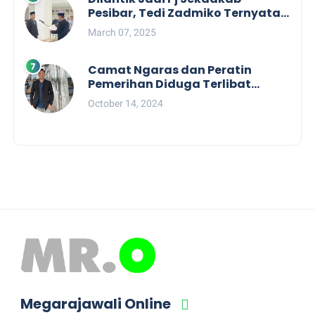
Pesibar, Tedi Zadmiko Ternyata
Punya Rekam Jejak Gemilang
March 07, 2025
Camat Ngaras dan Peratin
Pemerihan Diduga Terlibat
Politik Praktis, Mahasiswa
October 14, 2024
Pesibar Desak Bawaslu
Megarajawali Online