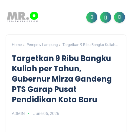
Home
Pemprov Lampung
Targetkan 9 Ribu Bangku Kuliah
per Tahun, Gubernur Mirza Gandeng PTS Garap Pusat
Targetkan 9 Ribu Bangku
Pendidikan Kota Baru
Kuliah per Tahun,
Gubernur Mirza Gandeng
PTS Garap Pusat
Pendidikan Kota Baru
ADMIN
June 05, 2026