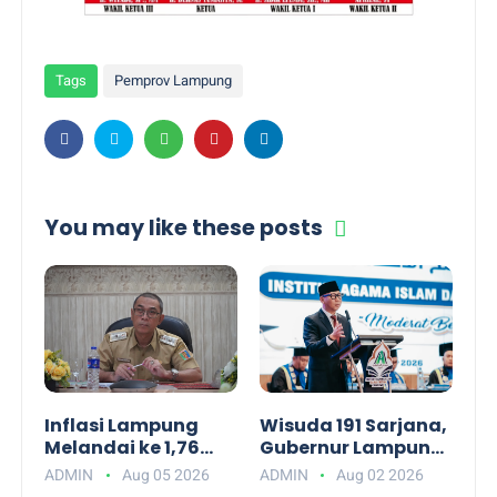
Tags
Pemprov Lampung
You may like these posts
Inflasi Lampung
Wisuda 191 Sarjana,
Melandai ke 1,76
Gubernur Lampung
Persen, Kemendagri
Ajak Alumni IAI
ADMIN
Aug 05 2026
ADMIN
Aug 02 2026
Apresiasi Kinerja
Darul Fattah Siap