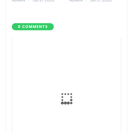
Siap Gelar Financial
Pengurus PMI
Festival 202
Lamsel 2026–20
0 COMMENTS