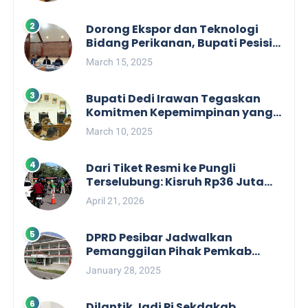
Dorong Ekspor dan Teknologi
Bidang Perikanan, Bupati Pesisir
Barat Audiensi Terkait Sister City
March 15, 2025
Bupati Dedi Irawan Tegaskan
Komitmen Kepemimpinan yang
Berpihak kepada Masyarakat
March 10, 2025
dalam Rapat Koordinasi OPD
Dari Tiket Resmi ke Pungli
Terselubung: Kisruh Rp36 Juta
Pengelolaan Tiket Pantai
April 21, 2026
Labuhan Jukung
DPRD Pesibar Jadwalkan
Pemanggilan Pihak Pemkab
Terkait Nasib dan Status TKD di
January 28, 2025
Tahun 2025
Dilantik Jadi Pj Sekdakab