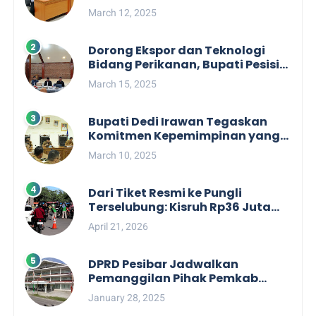
Dengan Kepentingan Politik
March 12, 2025
Dorong Ekspor dan Teknologi
Bidang Perikanan, Bupati Pesisir
Barat Audiensi Terkait Sister City
March 15, 2025
Bupati Dedi Irawan Tegaskan
Komitmen Kepemimpinan yang
Berpihak kepada Masyarakat
March 10, 2025
dalam Rapat Koordinasi OPD
Dari Tiket Resmi ke Pungli
Terselubung: Kisruh Rp36 Juta
Pengelolaan Tiket Pantai
April 21, 2026
Labuhan Jukung
DPRD Pesibar Jadwalkan
Pemanggilan Pihak Pemkab
Terkait Nasib dan Status TKD di
January 28, 2025
Tahun 2025