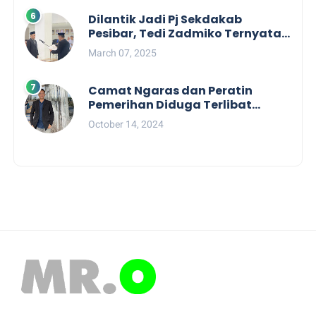
Dilantik Jadi Pj Sekdakab
Pesibar, Tedi Zadmiko Ternyata
Punya Rekam Jejak Gemilang
March 07, 2025
Camat Ngaras dan Peratin
Pemerihan Diduga Terlibat
Politik Praktis, Mahasiswa
October 14, 2024
Pesibar Desak Bawaslu