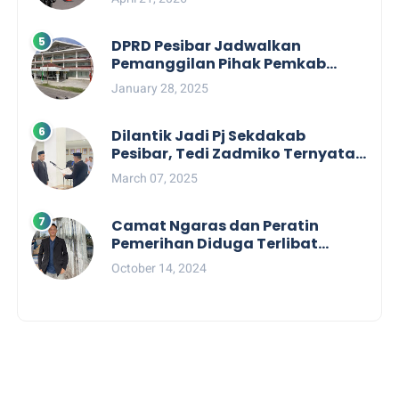
Labuhan Jukung
DPRD Pesibar Jadwalkan
Pemanggilan Pihak Pemkab
Terkait Nasib dan Status TKD di
January 28, 2025
Tahun 2025
Dilantik Jadi Pj Sekdakab
Pesibar, Tedi Zadmiko Ternyata
Punya Rekam Jejak Gemilang
March 07, 2025
Camat Ngaras dan Peratin
Pemerihan Diduga Terlibat
Politik Praktis, Mahasiswa
October 14, 2024
Pesibar Desak Bawaslu