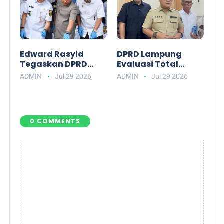
Edward Rasyid
DPRD Lampung
Tegaskan DPRD
Evaluasi Total
Lampung Dukung
APBD: Soroti Alkes
ADMIN
Jul 29 2026
ADMIN
Jul 29 2026
Penuh
RSUD hingga Hama
Pemberantasan
Tikus
Narkotika
0 COMMENTS